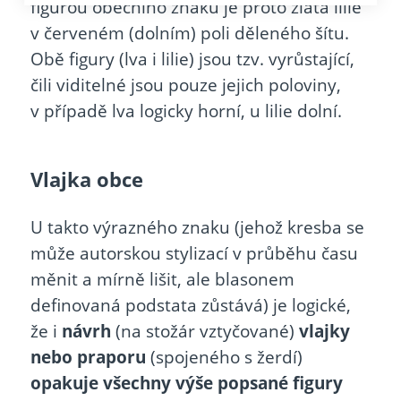
figurou obecního znaku je proto zlatá lilie
v červeném (dolním) poli děleného šítu.
Obě figury (lva i lilie) jsou tzv. vyrůstající,
čili viditelné jsou pouze jejich poloviny,
v případě lva logicky horní, u lilie dolní.
Vlajka obce
U takto výrazného znaku (jehož kresba se
může autorskou stylizací v průběhu času
měnit a mírně lišit, ale blasonem
definovaná podstata zůstává) je logické,
že i
návrh
(na stožár vztyčované)
vlajky
nebo praporu
(spojeného s žerdí)
opakuje všechny výše popsané figury