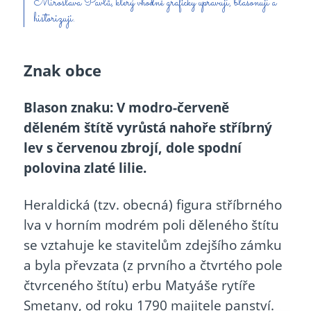
Miroslava Pavlů, který vhodně graficky upravuji, blasonuji a
historizuji.
Znak obce
Blason znaku: V modro-červeně
děleném štítě vyrůstá nahoře stříbrný
lev s červenou zbrojí, dole spodní
polovina zlaté lilie.
Heraldická (tzv. obecná) figura stříbrného
lva v horním modrém poli děleného štítu
se vztahuje ke stavitelům zdejšího zámku
a byla převzata (z prvního a čtvrtého pole
čtvrceného štítu) erbu Matyáše rytíře
Smetany, od roku 1790 majitele panství.