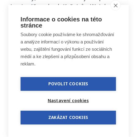
Lev je též v erbech Kašniců z Weinbergu a
Hájků z Waldstätten, předchozích
Informace o cookies na této
vlastníků. Červená zbroj lva v heraldice
stránce
označuje společně jeho jazyk a drápy.
Soubory cookie používáme ke shromažďování
Ocas je ozdobený tak, aby evokoval lípu
a analýze informací o výkonu a používání
webu, zajištění fungování funkcí ze sociálních
ze staré obecní pečeti. Původně patřily
médií a ke zlepšení a přizpůsobení obsahu a
Hajany, od první písemné zprávy z roku
reklam.
1323, klášteru premonstrátek v Dolních
Kounicích, ale mezi léty 1330 až 1714
POVOLIT COOKIES
klášteru cisterciaček na Starém Brně.
Symbolikou společnou oběma řádům,
Nastavení cookies
bývalé vrchnosti, je heraldická lilie, ta je
totiž jedním z atributů Panny Marie,
ZAKÁZAT COOKIES
jejímuž Nanebevzetí je zasvěcena i místní
kaple. Druhou (tzv. obecnou) heraldickou