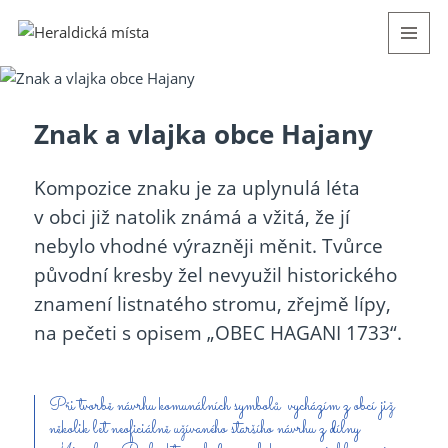
MENU
AND
WIDGETS
Znak a vlajka obce Hajany
Kompozice znaku je za uplynulá léta
v obci již natolik známá a vžitá, že jí
nebylo vhodné výrazněji měnit. Tvůrce
původní kresby žel nevyužil historického
znamení listnatého stromu, zřejmě lípy,
na pečeti s opisem „OBEC HAGANI 1733“.
Při tvorbě návrhu komunálních symbolů vycházím z obcí již
několik let neoficiálně užívaného staršího návrhu z dílny