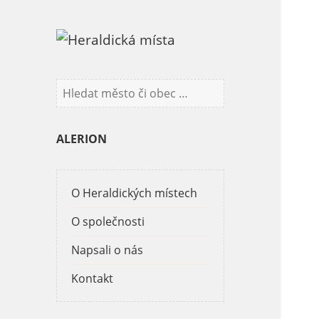
V
y
h
ALERION
l
e
d
á
O Heraldických místech
v
O společnosti
á
n
Napsali o nás
í
Kontakt